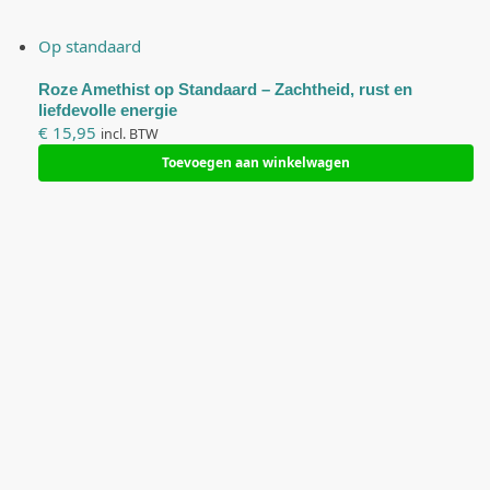
N
o
Op standaard
o
Roze Amethist op Standaard – Zachtheid, rust en
d
liefdevolle energie
z
€
15,95
incl. BTW
a
Toevoegen aan winkelwagen
k
e
l
i
j
k
D
e
z
e
c
o