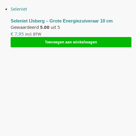
o
k
Seleniet
i
Seleniet IJsberg – Grote Energiezuiveraar 10 cm
e
Gewaardeerd
5.00
uit 5
s
€
7,95
incl. BTW
z
Toevoegen aan winkelwagen
i
j
n
n
i
e
t
o
p
t
i
o
n