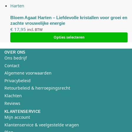
e
Harten
e
l
Bloem Agaat Harten – Liefdevolle kristallen voor groei en
.
zachte vrouwelijke energie
€
17,95
incl. BTW
Z
e
Opties selecteren
z
i
OVER ONS
Ons bedrijf
j
Contact
n
n
Algemene voorwaarden
o
Privacybeleid
d
Retourbeleid & herroepingsrecht
i
Klachten
g
Reviews
v
KLANTENSERVICE
o
Mijn account
o
Klantenservice & veelgestelde vragen
r