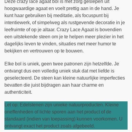
Deze crazy lace agaat bol is met zorg geslepen uit
hoogwaardige agaat en voelt prettig aan in de hand. Je
kunt haar gebruiken bij meditatie, als focuspunt bij
intentiewerk, of simpelweg als rustgevende decoratie in je
leefruimte of op je altaar. Crazy Lace Agaat is bovendien
een uitstekende steen om je te helpen meer plezier in het
dagelijks leven te vinden, situaties met meer humor te
bekijken en vertrouwen op te bouwen.
Elke bol is uniek, geen twee patronen zijn hetzelfde. Je
ontvangt dus een volledig uniek stuk dat met liefde is
geselecteerd. De steen kan kleine natuurlijke imperfecties
bevatten die juist bijdragen aan haar charme en
authenticiteit.
Let op: Edelstenen zijn unieke natuurproducten. Kleine
oneffenheden of lichte sporen aan het product of de
standaard (indien van toepassing) kunnen voorkomen. U
ontvangt exact het product zoals afgebeeld.