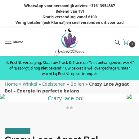
WhatsApp voor persoonlijk advies: +31613954887
Bekend van TV!
×
Gratis verzending vanaf €100
Veilig betalen (ook Klarna!) en snel verzonden uit voorraad
MENU
0
⚠️ PostNL vertraging: Staat uw Track & Trace op “Niet ontvangen/verwerkt”
of “Bezorgtijd nog niet bekend”? Uw pakket is wél overgedragen, maar
wacht bij PostNL op sortering. ⚠️
Home
»
Winkel
»
Edelstenen
»
Bollen
»
Crazy Lace Agaat
Bol – Energie in perfecte balans
Aanbieding!