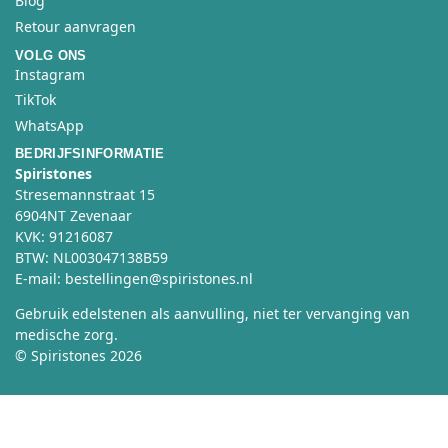
Blog
d
Retour aanvragen
e
VOLG ONS
s
Instagram
i
TikTok
t
WhatsApp
e
BEDRIJFSINFORMATIE
o
Spiristones
m
Stresemannstraat 15
t
6904NT Zevenaar
e
KVK: 91216087
f
BTW: NL003047138B59
u
E-mail: bestellingen@spiristones.nl
n
Gebruik edelstenen als aanvulling, niet ter vervanging van
c
medische zorg.
t
© Spiristones 2026
i
o
n